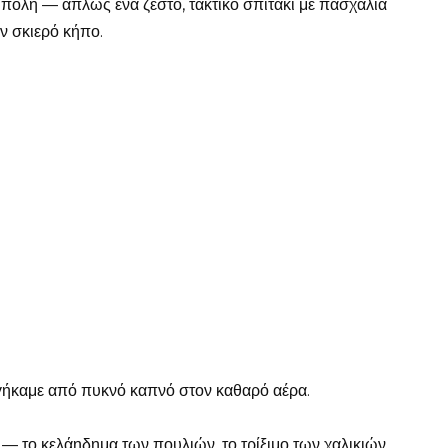
 πόλη — απλώς ένα ζεστό, τακτικό σπιτάκι με πασχαλιά
αν σκιερό κήπο.
βγήκαμε από πυκνό καπνό στον καθαρό αέρα.
 — το κελάηδημα των πουλιών, το τρίξιμο των χαλικιών