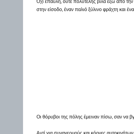
Όχι έπαυλη, ούτε πολυτελής βίλα έξω από την
στην είσοδο, έναν παλιό ξύλινο φράχτη και έν
Οι θόρυβοι της πόλης έμειναν πίσω, σαν να 
Αντί για συναγερμούς και κόρνες αυτοκινήτων