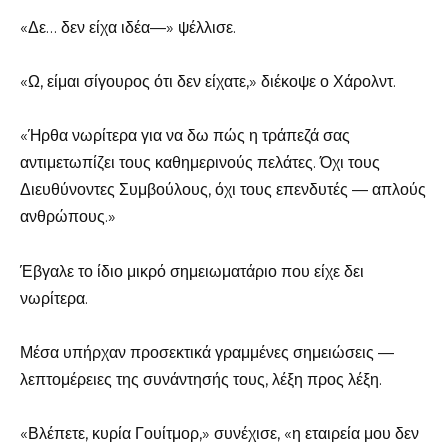
«Δε… δεν είχα ιδέα—» ψέλλισε.
«Ω, είμαι σίγουρος ότι δεν είχατε,» διέκοψε ο Χάρολντ.
«Ήρθα νωρίτερα για να δω πώς η τράπεζά σας
αντιμετωπίζει τους καθημερινούς πελάτες. Όχι τους
Διευθύνοντες Συμβούλους, όχι τους επενδυτές — απλούς
ανθρώπους.»
Έβγαλε το ίδιο μικρό σημειωματάριο που είχε δει
νωρίτερα.
Μέσα υπήρχαν προσεκτικά γραμμένες σημειώσεις —
λεπτομέρειες της συνάντησής τους, λέξη προς λέξη.
«Βλέπετε, κυρία Γουίτμορ,» συνέχισε, «η εταιρεία μου δεν