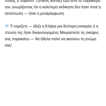
πόλης, ο Χάρολντ Τζένκινς κοίταζε έξω από το παράθυρό
του, γνωρίζοντας ότι η καλύτερη εκδίκηση δεν ήταν ποτέ η
ταπείνωση — ήταν η μεταμόρφωση.
Τι νομίζετε — άξιζε η Κλάρα μια δεύτερη ευκαιρία, ή η
πτώση της ήταν δικαιολογημένη; Μοιραστείτε τις σκέψεις
σας παρακάτω — θα ήθελα πολύ να ακούσω τη γνώμη
σας!