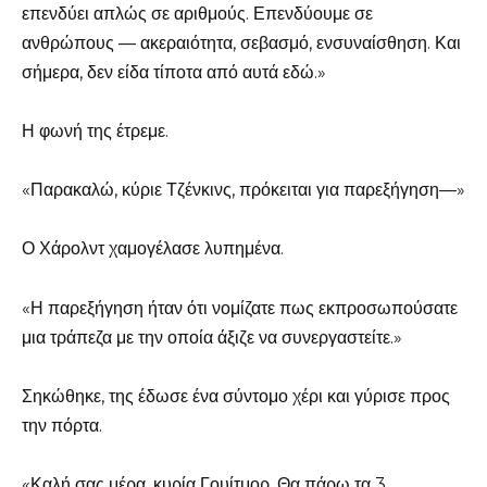
επενδύει απλώς σε αριθμούς. Επενδύουμε σε
ανθρώπους — ακεραιότητα, σεβασμό, ενσυναίσθηση. Και
σήμερα, δεν είδα τίποτα από αυτά εδώ.»
Η φωνή της έτρεμε.
«Παρακαλώ, κύριε Τζένκινς, πρόκειται για παρεξήγηση—»
Ο Χάρολντ χαμογέλασε λυπημένα.
«Η παρεξήγηση ήταν ότι νομίζατε πως εκπροσωπούσατε
μια τράπεζα με την οποία άξιζε να συνεργαστείτε.»
Σηκώθηκε, της έδωσε ένα σύντομο χέρι και γύρισε προς
την πόρτα.
«Καλή σας μέρα, κυρία Γουίτμορ. Θα πάρω τα 3