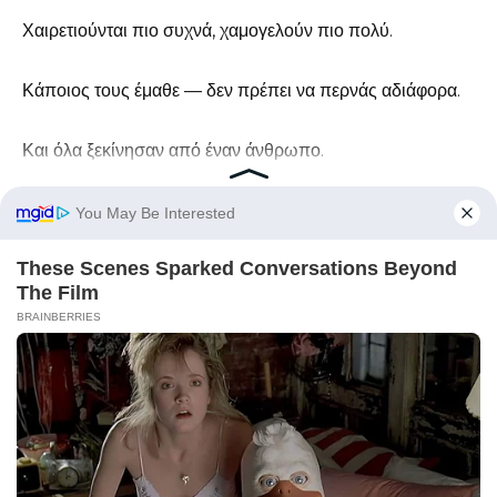
Χαιρετιούνται πιο συχνά, χαμογελούν πιο πολύ.
Κάποιος τους έμαθε — δεν πρέπει να περνάς αδιάφορα.
Και όλα ξεκίνησαν από έναν άνθρωπο.
Τον Τιμούρ.
Που δεν έφυγε.
Που δεν εγκατέλειψε.
Που έγινε απαραίτητος.
Τώρα στο σπίτι της Ρανίγια έχει πάντα ζέστη.