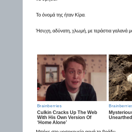
Το όνομά της ήταν Κίρα.
Ήσυχη, αδύνατη, χλωμή, με τεράστια γαλανά μά
Μπήκε στο νοσοκομείο αργά το βράδυ.