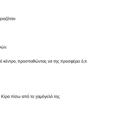
ριαζόταν.
νών.
ό κέντρο, προσπαθώντας να της προσφέρει ό,τι
 Κίρα πίσω από το χαμόγελό της.