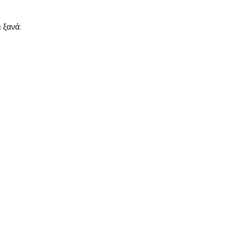
ι ξανά: