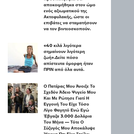
αποκοιμήθηκα στον ώμο
ενός αξιωματικού της
Ακτοφυλακής, ώστε οι
επιβάτες να σταματήσουν
να τον βιντεοσκοπούν.
«40 κιλά λιγότερα
σημαίνουν λιγότερη
ζωή».Δείτε πόσο
απίστευτα όμορφη ήταν
ΠΡΙΝ από όλα αυτά.
Ο Πατέρας Μου Άνοιξε Το
Σχεδόν Άδειο Ψυγείο Μου
Και Με Ρώτησε Γιατί Η
Εγγονή Του Είχε Τόσο
Λίγο Φαγητό Ενώ Εγώ
Έβγαζα 3.000 Δολάρια
Τον Μήνα — Τότε Ο
Σύζυγός Μου Αποκάλυψε