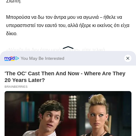
Σιωπή.
Μπορούσα να δω τον άντρα μου να αγωνιά – ήθελε να
υπερασπιστεί τον εαυτό του, αλλά ήξερε κι εκείνος ότι είχα
δίκιο.
«Νόμιζα ότι δεν ήταν μεγάλο θέμα», είπε τελικά.
Αργά κούνησα το κεφάλι και άφησα τα λόγια του να με
επηρεάσουν. Εκεί ήταν.
«Νόμιζες ότι δεν ήταν μεγάλο θέμα;» το επανέλαβα.
«Φυσικά και το νόμιζες.
Γιατί δεν ήταν το δικό σου κρεβάτι που σου το πήραν – το
έδωσες εθελοντικά. Τα ρούχα σου δεν πετάχτηκαν στο
πάτωμα, η ντουλάπα σου έμεινε ανέγγιχτη…»