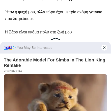
Ήταν η ψυχή μου, αλλά τώρα έχουμε τρία ακόμη γατάκια
που λατρεύουμε.
Η Σάρα είναι ακόμα πολύ στη ζωή μου.
Δεν ξέρω τι συνέβη με την Κέλι.
Δεν μπήκα στον κόπο να διατηρήσω επαφή μαζί της.
Αλλά έμαθα κάτι από εκείνη που δεν έχω ξεχάσει ποτέ.
Θα υπάρχουν πάντα άνθρωποι που θα προσπαθούν να
σε ρίξουν, να σβήσουν το φως σου και να σε αναγκάσουν
να γίνεις κάποιος που δεν είσαι.